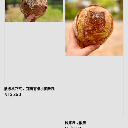
酸櫻桃巧克力芬蘭有機小麥酸種
Regular
NT$ 350
price
松露農夫酸種