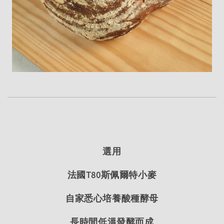
選用
法國T80斯佩爾特小麥
自家悉心培養酸種酵母
長時間低溫發酵而成