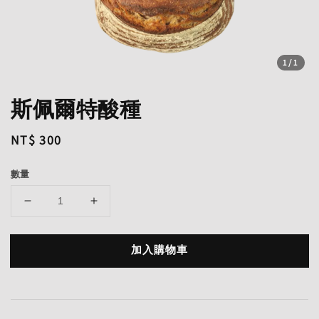
1
/1
斯佩爾特酸種
Regular
NT$ 300
price
數量
加入購物車