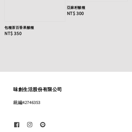
亞麻籽酸種
Regular
NT$ 300
price
包種茶百香果酸種
Regular
NT$ 350
price
味創生活股份有限公司
統編42746353