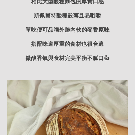
相比大型酸種麵包的厚實口感
斯佩爾特酸種殼薄且易咀嚼
單吃便可品嚐外脆內軟的麥香原味
搭配味道厚重的食材也很合適
微酸香氣與食材完美平衡不膩口👍